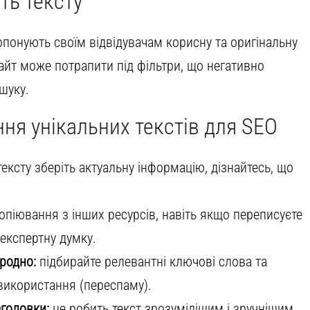
ть тексту
опонують своїм відвідувачам корисну та оригінальну
сайт може потрапити під фільтри, що негативно
шуку.
ня унікальних текстів для SEO
ксту зберіть актуальну інформацію, дізнайтесь, що
опіювання з інших ресурсів, навіть якщо переписуєте
 експертну думку.
родно:
підбирайте релевантні ключові слова та
 використання (переспаму).
аголовки:
це робить текст зрозумілішим і зручнішим