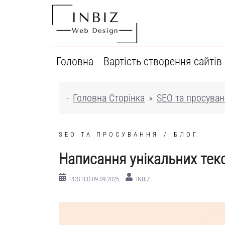
Перейти
до
вмісту
Головна
Вартість створення сайтів
-
Головна Сторінка
»
SEO та просува
SEO ТА ПРОСУВАННЯ
БЛОГ
Написання унікальних текс
POSTED
09.09.2025
INBIZ