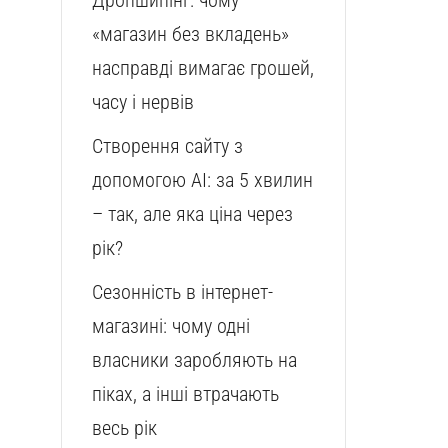
Дропшипінг: чому
«магазин без вкладень»
насправді вимагає грошей,
часу і нервів
Створення сайту з
допомогою AI: за 5 хвилин
– так, але яка ціна через
рік?
Сезонність в інтернет-
магазині: чому одні
власники заробляють на
піках, а інші втрачають
весь рік