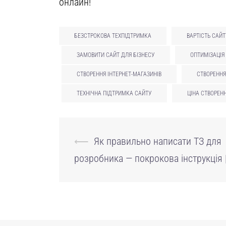
онлайн!
БЕЗСТРОКОВА ТЕХПІДТРИМКА
ВАРТІСТЬ САЙТ
ЗАМОВИТИ САЙТ ДЛЯ БІЗНЕСУ
ОПТИМІЗАЦІЯ
СТВОРЕННЯ ІНТЕРНЕТ-МАГАЗИНІВ
СТВОРЕННЯ
ТЕХНІЧНА ПІДТРИМКА САЙТУ
ЦІНА СТВОРЕН
Навігація
⟵
Як правильно написати ТЗ для
по
розробника — покрокова інструкція |
запису