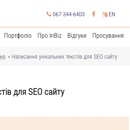
067-344-6403
EN
Портфоліо
Про InBiz
Відгуки
Просування
ння
»
Написання унікальних текстів для SEO сайту
тів для SEO сайту