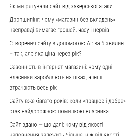
Як ми рятували сайт від хакерської атаки
Дропшипінг: чому «магазин без вкладень»
насправді вимагає грошей, часу і нервів
Створення сайту з допомогою AI: за 5 хвилин
– так, але яка ціна через рік?
Сезонність в інтернет-магазині: чому одні
власники заробляють на піках, а інші
втрачають весь рік
Сайту вже багато років: коли «працює і добре»
стає найдорожчою помилкою власника
Сайт здано — що далі: чому від якості
наповнення залежить більше, ніж від якості