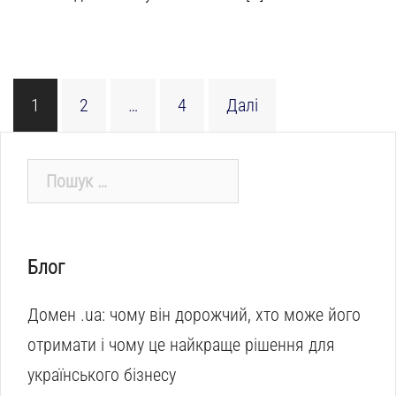
Пагінація
1
2
…
4
Далі
записів
Пошук:
Блог
Домен .ua: чому він дорожчий, хто може його
отримати і чому це найкраще рішення для
українського бізнесу