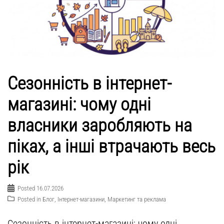
Сезонність в інтернет-
магазині: чому одні
власники заробляють на
піках, а інші втрачають весь
рік
Posted
16.07.2026
Posted in
Блог
,
Інтернет-магазини
,
Маркетинг та реклама
Сезонність в інтернет-магазині: чому одні