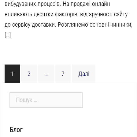
вибудуваних процесів. На продажі онлайн
впливають десятки факторів: від зручності сайту
до сервісу доставки. Розглянемо основні чинники,
[…]
Пагінація
1
2
…
7
Далі
записів
Пошук:
Блог