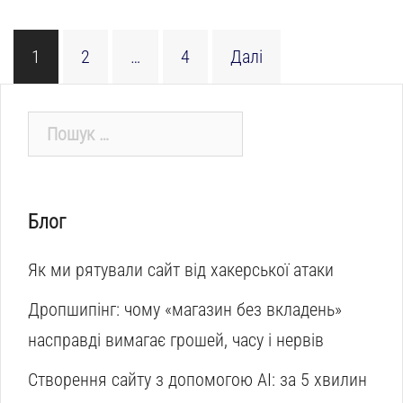
Пагінація
1
2
…
4
Далі
записів
Пошук:
Блог
Як ми рятували сайт від хакерської атаки
Дропшипінг: чому «магазин без вкладень»
насправді вимагає грошей, часу і нервів
Створення сайту з допомогою AI: за 5 хвилин