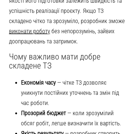
якості його підготовки залежить швидкість та
успішність реалізації проєкту. Якщо ТЗ
складено чітко та зрозуміло, розробник зможе
виконати роботу
без непорозумінь, зайвих
доопрацювань та затримок.
Чому важливо мати добре
складене ТЗ
Економія часу
— чітке ТЗ дозволяє
уникнути постійних уточнень та змін під
час роботи.
Прозорий бюджет
— коли зрозумілий
обсяг робіт, легше визначити їх вартість.
Якість результату
— розробник створить