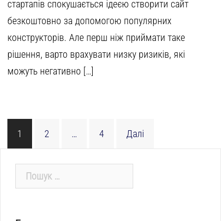
стартапів спокушається ідеєю створити сайт
безкоштовно за допомогою популярних
конструкторів. Але перш ніж приймати таке
рішення, варто врахувати низку ризиків, які
можуть негативно […]
Пагінація
1
2
…
4
Далі
записів
Пошук: