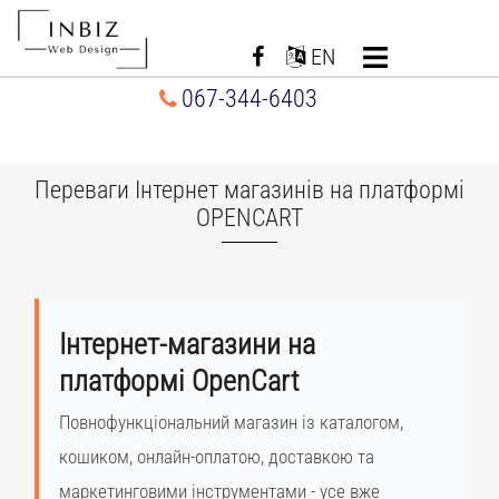
Перейти
до
EN
вмісту
067-344-6403
Переваги Інтернет магазинів на платформі
OPENCART
Інтернет-магазини на
платформі OpenCart
Повнофункціональний магазин із каталогом,
кошиком, онлайн-оплатою, доставкою та
маркетинговими інструментами - усе вже