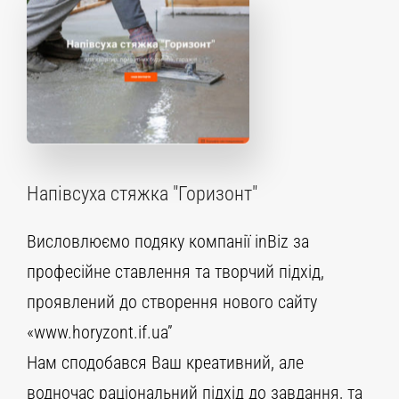
Напівсуха стяжка "Горизонт"
Висловлюємо подяку компанії inBiz за
професійне ставлення та творчий підхід,
проявлений до створення нового сайту
«www.horyzont.if.ua”
Нам сподобався Ваш креативний, але
водночас раціональний підхід до завдання, та