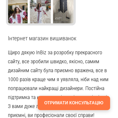
Інтернет магазин вишиванок
Щиро дякую InBiz за розробку прекрасного
сайту, все зробили швидко, якісно, самим
дизайним сайту була приємно вражена, все в
1000 разів краще чим я уявляла, ніби над ним
попрацювали найкращі дизайнери. Постійна
підтримка та консультація навіть в вихідні дні.
ОТРИМАТИ КОНСУЛЬТАЦІЮ
З вами дуже легко і зручно працювати, ціни
приємні, ви професіонали своєї справи!