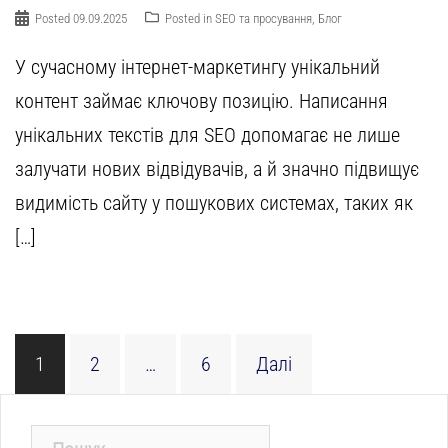
Posted
09.09.2025
Posted in
SEO та просування
,
Блог
У сучасному інтернет-маркетингу унікальний
контент займає ключову позицію. Написання
унікальних текстів для SEO допомагає не лише
залучати нових відвідувачів, а й значно підвищує
видимість сайту у пошукових системах, таких як
[…]
Пагінація
1
2
…
6
Далі
записів
Пошук: