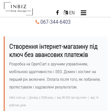
Перейти
до
EN
вмісту
067-344-6403
Створення інтернет-магазину під
ключ без авансових платежів
Розробка на OpenCart з зручним управлінням,
мобільною адаптивністю і SEO. Домен і хостинг на
перший рік включені. Оплата після того, як побачили,
протестували і задоволені результатом.
InBiz.com.ua | Досвід з 2008 року | від 38 000 грн під ключ | від 14
робочих днів