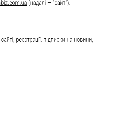
nbiz.com.ua
(надалі — "сайт").
айті, реєстрації, підписки на новини,