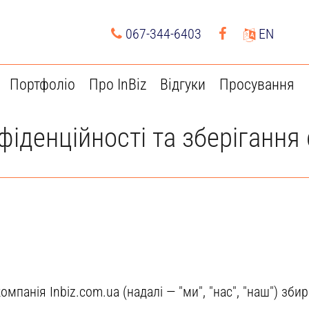
067-344-6403
EN
Портфоліо
Про InBiz
Відгуки
Просування
фіденційності та зберігання 
омпанія Inbiz.com.ua (надалі — "ми", "нас", "наш") зби