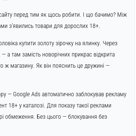
айту перед тим як щось робити. І що бачимо? Між
ми з’явились товари для дорослих 18+.
ловіка купити золоту зірочку на ялинку. Через
 — а там замість новорічних прикрас відкрита
го ж магазину. Як він пояснить це дружині —
 зору — Google Ads автоматично заблокував рекламу
нт 18+ у каталозі. Для показу такої реклами
орі обмеження. Без цього — блокування без