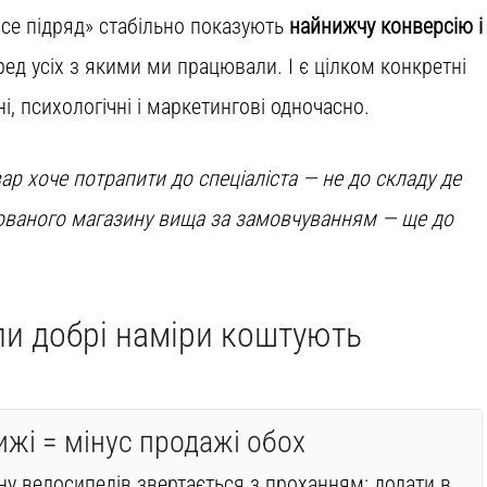
се підряд» стабільно показують
найнижчу конверсію і
ед усіх з якими ми працювали. І є цілком конкретні
і, психологічні і маркетингові одночасно.
р хоче потрапити до спеціаліста — не до складу де
ізованого магазину вища за замовчуванням — ще до
ли добрі наміри коштують
ижі = мінус продажі обох
ну велосипедів звертається з проханням: додати в