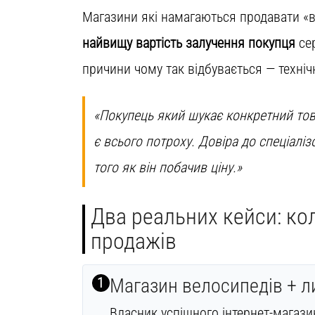
Магазини які намагаються продавати «в
найвищу вартість залучення покупця
сер
причини чому так відбувається — технічн
«Покупець який шукає конкретний това
є всього потроху. Довіра до спеціал
того як він побачив ціну.»
Два реальних кейси: ко
продажів
1
Магазин велосипедів + л
Власник успішного інтернет-магази