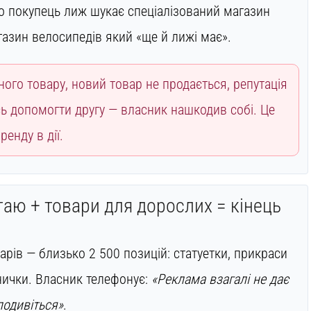
о покупець лиж шукає спеціалізований магазин
азин велосипедів який «ще й лижі має».
ого товару, новий товар не продається, репутація
 допомогти другу — власник нашкодив собі. Це
енду в дії.
таю + товари для дорослих = кінець
арів — близько 2 500 позицій: статуетки, прикраси
бнички. Власник телефонує:
«Реклама взагалі не дає
подивіться»
.