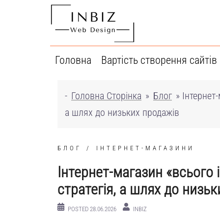
Перейти
до
вмісту
Головна
Вартість створення сайтів
-
Головна Сторінка
»
Блог
»
Інтернет-
а шлях до низьких продажів
БЛОГ
ІНТЕРНЕТ-МАГАЗИНИ
Інтернет-магазин «всього і 
стратегія, а шлях до низь
POSTED
28.06.2026
INBIZ