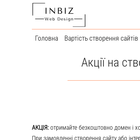
Перейти
до
вмісту
Головна
Вартість створення сайтів
Акції на ств
АКЦІЯ:
отримайте безкоштовно домен і х
При замовленні створення сайту або інтер