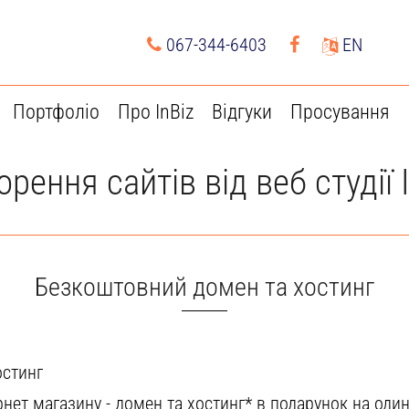
067-344-6403
EN
Портфоліо
Про InBiz
Відгуки
Просування
орення сайтів від веб студії
Безкоштовний домен та хостинг
остинг
нет магазину - домен та хостинг* в подарунок на один