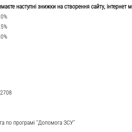
маєте наступні знижки на створення сайту, інтернет м
20%
25%
30%
92708
га по програмі "Допомога ЗСУ"