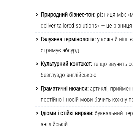
Природний бізнес-тон:
різниця між «м
deliver tailored solutions» — це різн
Галузева термінологія:
у кожній ніші 
отримує абсурд
Культурний контекст:
те що звучить с
безглуздо англійською
Граматичні нюанси:
артиклі, приймен
постійно і носій мови бачить кожну 
Ідіоми і стійкі вирази:
буквальний пере
англійській