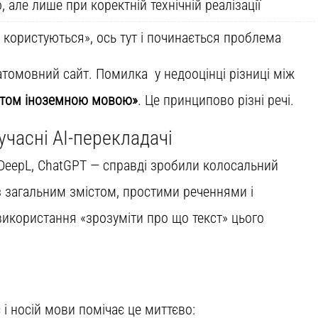
 але лише при коректній технічній реалізації
м користуються», ось тут і починається проблема
томовний сайт. Помилка у недооцінці різниці між
стом іноземною мовою»
. Це принципово різні речі.
учасні AI-перекладачі
, DeepL, ChatGPT — справді зробили колосальний
 загальним змістом, простими реченнями і
икористання «зрозуміти про що текст» цього
є і носій мови помічає це миттєво: