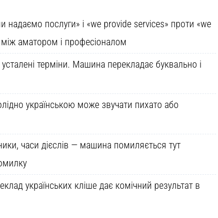
и надаємо послуги» і «we provide services» проти «we
иця між аматором і професіоналом
є усталені терміни. Машина перекладає буквально і
олідно українською може звучати пихато або
ники, часи дієслів — машина помиляється тут
помилку
клад українських кліше дає комічний результат в