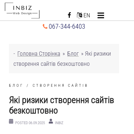
Перейти
до
EN
вмісту
067-344-6403
-
Головна Сторінка
»
Блог
»
Які ризики
створення сайтів безкоштовно
БЛОГ
СТВОРЕННЯ САЙТІВ
Які ризики створення сайтів
безкоштовно
POSTED
06.09.2025
INBIZ