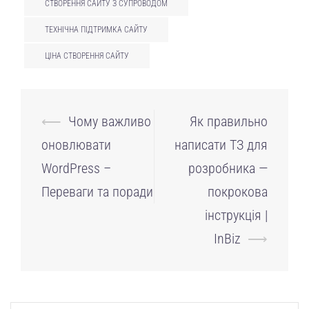
СТВОРЕННЯ САЙТУ З СУПРОВОДОМ
ТЕХНІЧНА ПІДТРИМКА САЙТУ
ЦІНА СТВОРЕННЯ САЙТУ
Навігація
⟵
Чому важливо
Як правильно
по
оновлювати
написати ТЗ для
запису
WordPress –
розробника —
Переваги та поради
покрокова
інструкція |
InBiz
⟶