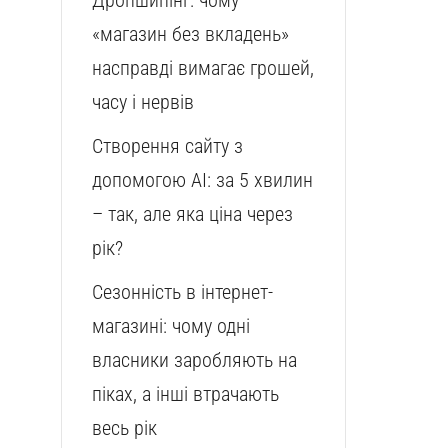
Дропшипінг: чому
«магазин без вкладень»
насправді вимагає грошей,
часу і нервів
Створення сайту з
допомогою AI: за 5 хвилин
– так, але яка ціна через
рік?
Сезонність в інтернет-
магазині: чому одні
власники заробляють на
піках, а інші втрачають
весь рік