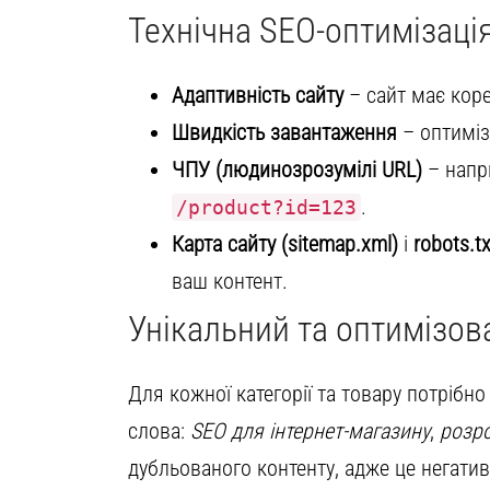
Технічна SEO-оптимізаці
Адаптивність сайту
– сайт має коре
Швидкість завантаження
– оптиміз
ЧПУ (людинозрозумілі URL)
– напр
.
/product?id=123
Карта сайту (sitemap.xml)
і
robots.tx
ваш контент.
Унікальний та оптимізов
Для кожної категорії та товару потрібн
слова:
SEO для інтернет-магазину
,
розро
дубльованого контенту, адже це негати