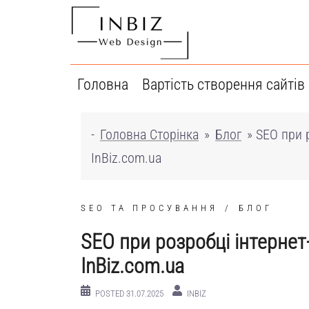
Перейти
до
вмісту
Головна
Вартість створення сайтів
-
Головна Сторінка
»
Блог
»
SEO при р
InBiz.com.ua
SEO ТА ПРОСУВАННЯ
БЛОГ
SEO при розробці інтернет-
InBiz.com.ua
POSTED
31.07.2025
INBIZ