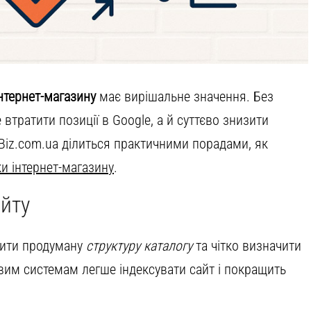
нтернет-магазину
має вирішальне значення. Без
втратити позиції в Google, а й суттєво знизити
InBiz.com.ua ділиться практичними порадами, як
и інтернет-магазину
.
йту
рити продуману
структуру каталогу
та чітко визначити
вим системам легше індексувати сайт і покращить