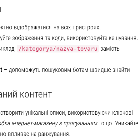
я
ктно відображатися на всіх пристроях.
уйте зображення та коди, використовуйте кешування.
иклад,
замість
/kategorya/nazva-tovaru
t
– допоможуть пошуковим ботам швидше знайти
аний контент
о створити унікальні описи, використовуючи ключові
бка інтернет-магазину з просуванням
тощо. Уникайте
вно впливає на ранжування.