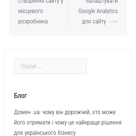
створення сайту у
налаштувати
запису
місцевого
Google Analytics
розробника
для сайту
⟶
Пошук:
Блог
Домен .ua: чому він дорожчий, хто може
його отримати і чому це найкраще рішення
для українського бізнесу