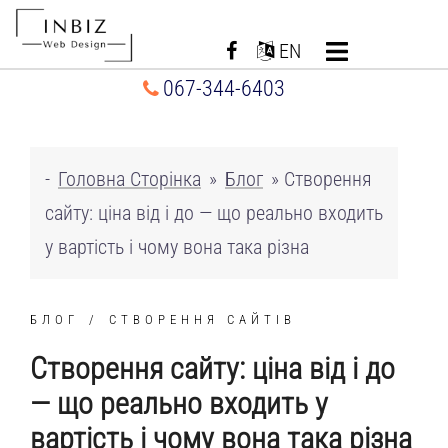
Перейти
до
EN
вмісту
067-344-6403
-
Головна Сторінка
»
Блог
»
Створення
сайту: ціна від і до — що реально входить
у вартість і чому вона така різна
БЛОГ
СТВОРЕННЯ САЙТІВ
Створення сайту: ціна від і до
— що реально входить у
вартість і чому вона така різна