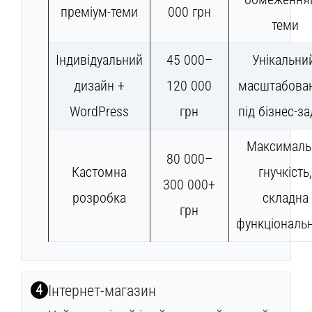
преміум-теми
000 грн
теми
Індивідуальний
45 000–
Унікальни
дизайн +
120 000
масштабова
WordPress
грн
під бізнес-за
Максималь
80 000–
Кастомна
гнучкість,
300 000+
розробка
складна
грн
функціональн
4
Інтернет-магазин