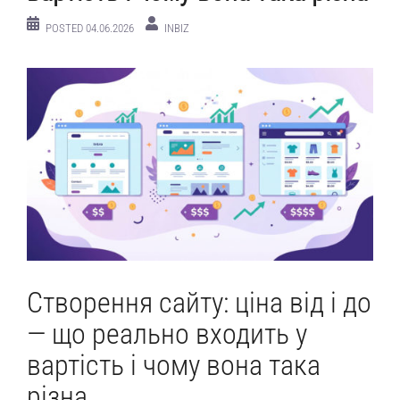
POSTED
04.06.2026
INBIZ
Створення сайту: ціна від і до
— що реально входить у
вартість і чому вона така
різна