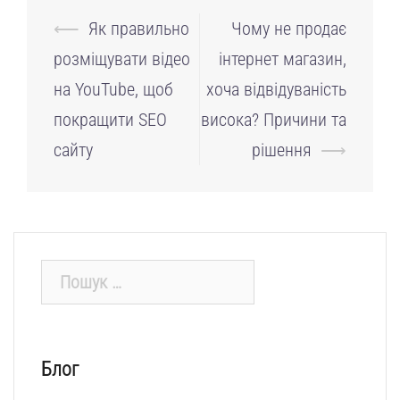
Навігація
⟵
Як правильно
Чому не продає
по
розміщувати відео
інтернет магазин,
запису
на YouTube, щоб
хоча відвідуваність
покращити SEO
висока? Причини та
сайту
рішення
⟶
Пошук:
Блог