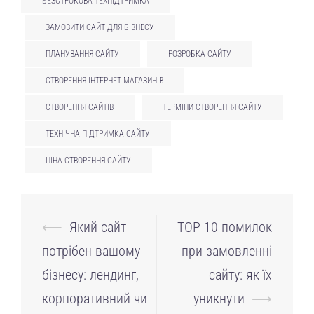
БЕЗСТРОКОВА ТЕХПІДТРИМКА
ЗАМОВИТИ САЙТ ДЛЯ БІЗНЕСУ
ПЛАНУВАННЯ САЙТУ
РОЗРОБКА САЙТУ
СТВОРЕННЯ ІНТЕРНЕТ-МАГАЗИНІВ
СТВОРЕННЯ САЙТІВ
ТЕРМІНИ СТВОРЕННЯ САЙТУ
ТЕХНІЧНА ПІДТРИМКА САЙТУ
ЦІНА СТВОРЕННЯ САЙТУ
Навігація
⟵
Який сайт
TOP 10 помилок
по
потрібен вашому
при замовленні
запису
бізнесу: лендинг,
сайту: як їх
корпоративний чи
уникнути
⟶