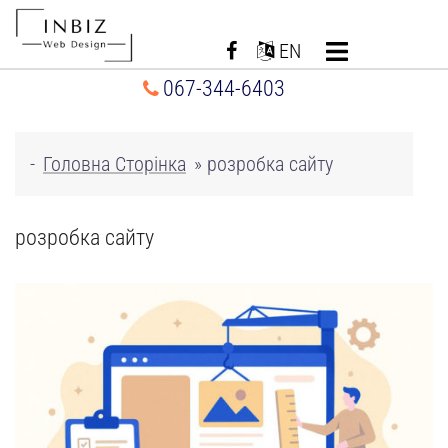
Перейти
до
EN
вмісту
067-344-6403
-
Головна Сторінка
»
розробка сайту
розробка сайту