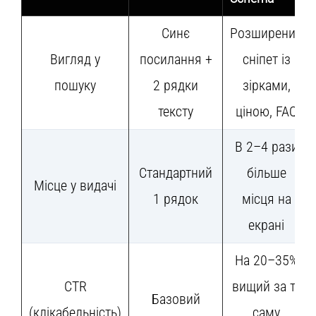
Синє
Розширений
Вигляд у
посилання +
сніпет із
пошуку
2 рядки
зірками,
тексту
ціною, FAQ
В 2–4 рази
Стандартний
більше
Місце у видачі
1 рядок
місця на
екрані
На 20–35%
CTR
вищий за ту
Базовий
(клікабельність)
саму