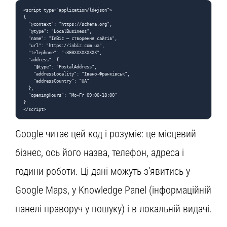
<script type="application/ld+json">

{

  "@context": "https://schema.org",

  "@type": "LocalBusiness",

  "name": "InBiz — створення сайтів",

  "url": "https://inbiz.com.ua",

  "telephone": "+380XXXXXXXXX",

  "address": {

    "@type": "PostalAddress",

    "addressLocality": "Івано-Франківськ",

    "addressCountry": "UA"

  },

  "openingHours": "Mo-Fr 09:00-18:00"

}

</script>
Google читає цей код і розуміє: це місцевий
бізнес, ось його назва, телефон, адреса і
години роботи. Ці дані можуть з’явитись у
Google Maps, у Knowledge Panel (інформаційній
панелі праворуч у пошуку) і в локальній видачі.