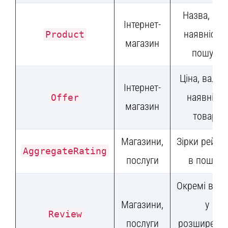
Назва, ціна
Інтернет-
наявність 
Product
магазин
пошуку
Ціна, валют
Інтернет-
наявність
Offer
магазин
товару
Магазини,
Зірки рейти
AggregateRating
послуги
в пошуку
Окремі відг
Магазини,
у
Review
послуги
розширено