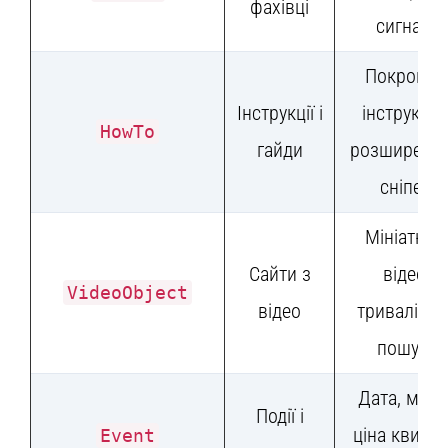
фахівці
сигнал)
Покроков
Інструкції і
інструкції 
HowTo
гайди
розширено
сніпеті
Мініатюра
Сайти з
відео,
VideoObject
відео
тривалість
пошуку
Дата, місце
Події і
ціна квитка
Event