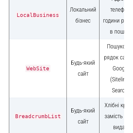
Локальний
телефон,
LocalBusiness
бізнес
години робо
в пошуку
Пошукови
рядок сайту
Будь-який
Google
WebSite
сайт
(Sitelinks
Search)
Хлібні крих
Будь-який
замість URL
BreadcrumbList
сайт
видачі