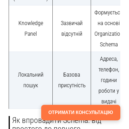
Формується
Knowledge
Зазвичай
на основі
Panel
відсутній
Organization
Schema
Адреса,
телефон,
Локальний
Базова
години
пошук
присутність
роботи у
видачі
ОТРИМАТИ КОНСУЛЬТАЦІЮ
Як впровадити Schema: від
простого до повного