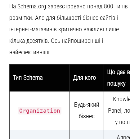
На Schema.org зареєстровано понад 800 типів
розмітки. Але для більшості бізнес-сайтів і
інтернет-магазинів критично важливі лише
кілька десятків. Ось найпоширеніші і
найефективніші.
Що дає в
Тип Schema
Для кого
пошуку
Knowledg
Будь-який
Panel, лого
Organization
бізнес
у пошуку
Адреса,