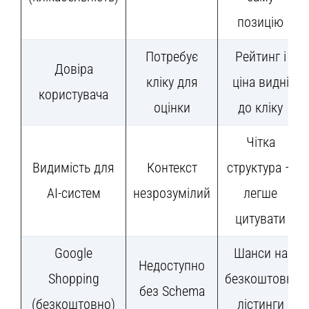
позицію
Потребує
Рейтинг і
Довіра
кліку для
ціна видні
користувача
оцінки
до кліку
Чітка
Видимість для
Контекст
структура —
AI-систем
незрозумілий
легше
цитувати
Google
Шанси на
Недоступно
Shopping
безкоштовні
без Schema
(безкоштовно)
лістинги