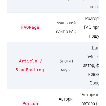
сніпеті
Розгортни
Будь-який
FAQ прямо
FAQPage
сайт з FAQ
пошуку
Дата
публікації,
Блоги і
Article /
автор, фото
медіа
BlogPosting
новинах
Google
Авторитетні
Автори,
автора (E-E-
Person