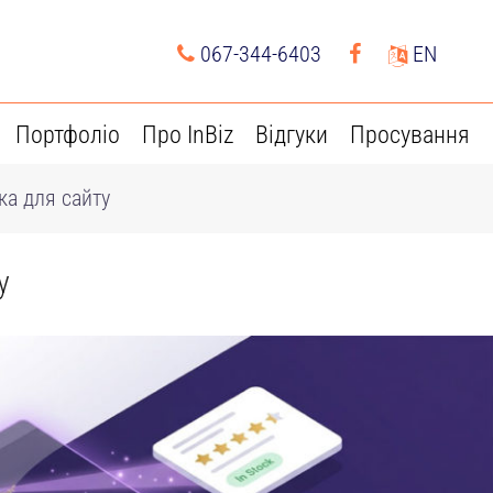
067-344-6403
EN
Портфоліо
Про InBiz
Відгуки
Просування
ка для сайту
у