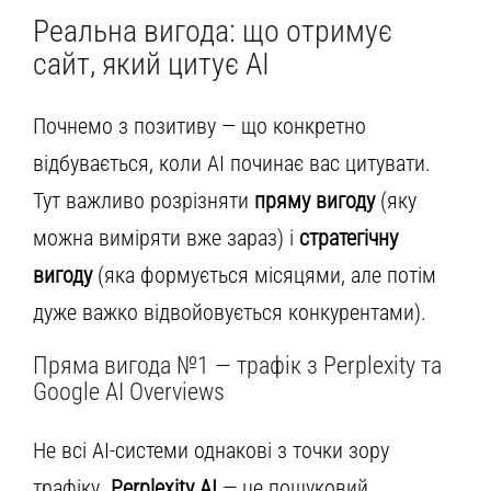
Реальна вигода: що отримує
сайт, який цитує AI
Почнемо з позитиву — що конкретно
відбувається, коли AI починає вас цитувати.
Тут важливо розрізняти
пряму вигоду
(яку
можна виміряти вже зараз) і
стратегічну
вигоду
(яка формується місяцями, але потім
дуже важко відвойовується конкурентами).
Пряма вигода №1 — трафік з Perplexity та
Google AI Overviews
Не всі AI-системи однакові з точки зору
трафіку.
Perplexity AI
— це пошуковий