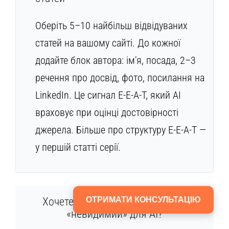
Оберіть 5–10 найбільш відвідуваних
статей на вашому сайті. До кожної
додайте блок автора: ім’я, посада, 2–3
речення про досвід, фото, посилання на
LinkedIn. Це сигнал E-E-A-T, який AI
враховує при оцінці достовірності
джерела. Більше про структуру E-E-A-T —
у першій статті серії.
ОТРИМАТИ КОНСУЛЬТАЦІЮ
Хочете знати, де саме ваш сайт
«невидимий» для AI?