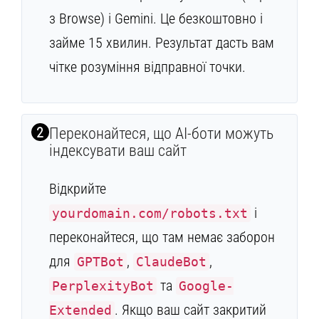
з Browse) і Gemini. Це безкоштовно і
займе 15 хвилин. Результат дасть вам
чітке розуміння відправної точки.
2
Переконайтеся, що AI-боти можуть
індексувати ваш сайт
Відкрийте
і
yourdomain.com/robots.txt
переконайтеся, що там немає заборон
для
,
,
GPTBot
ClaudeBot
та
PerplexityBot
Google-
. Якщо ваш сайт закритий
Extended