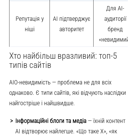
Для AI-
Репутація у
AI підтверджує
аудиторії
ніші
авторитет
бренд
«невидимий»
Хто найбільш вразливий: топ-5
типів сайтів
AIO-невидимість — проблема не для всіх
однаково. Є типи сайтів, які відчують наслідки
найгостріше і найшвидше.
Інформаційні блоги та медіа
— їхній контент
AI відтворює найлегше. «Що таке X», «як