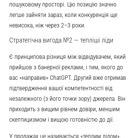
пошуковому просторі. Цю позицію значно
легше зайняти зараз, коли конкуренція ще
невисока, ніж через 2–3 роки.
Стратегічна вигода №2 — тепліші ліди
Є принципова різниця між відвідувачем, який
прийшов з банерної реклами, і тим, якого до
вас «направив» ChatGPT. Другий вже отримав
підтвердження вашої компетентності від
незалежного (з його точки зору) джерела. Він
приходить з вищим рівнем довіри, меншим
скептицизмом і вищою готовністю до дії.
У продажах це називається «теплим лідом».