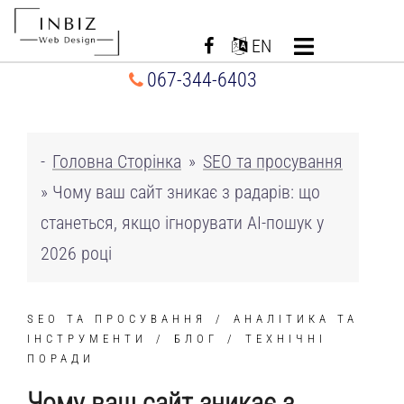
Перейти
до
EN
вмісту
067-344-6403
-
Головна Сторінка
»
SEO та просування
»
Чому ваш сайт зникає з радарів: що
станеться, якщо ігнорувати AI-пошук у
2026 році
SEO ТА ПРОСУВАННЯ
АНАЛІТИКА ТА
ІНСТРУМЕНТИ
БЛОГ
ТЕХНІЧНІ
ПОРАДИ
Чому ваш сайт зникає з