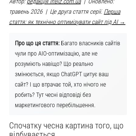
Автор:
редакція InBiz.com.ua
| Оновлено:
травень 2026 | Це друга стаття серії.
Перша
стаття: як технічно оптимізувати сайт під AI →
Про що ця стаття:
Багато власників сайтів
чули про AIO-оптимізацію, але не
розуміють навіщо? Що реально
змінюється, якщо ChatGPT цитує ваш
сайт? І що втрачає той, хто нічого не
робить? Тут чесні відповіді без
маркетингового перебільшення.
Спочатку чесна картина того, що
відбувається