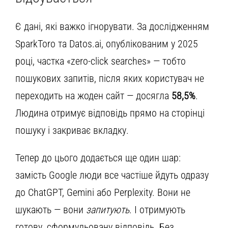
Є дані, які важко ігнорувати. За дослідженням
SparkToro та Datos.ai, опублікованим у 2025
році, частка «zero-click searches» — тобто
пошукових запитів, після яких користувач не
переходить на жоден сайт — досягла
58,5%
.
Людина отримує відповідь прямо на сторінці
пошуку і закриває вкладку.
Тепер до цього додається ще один шар:
замість Google люди все частіше йдуть одразу
до ChatGPT, Gemini або Perplexity. Вони не
шукають — вони
запитують
. І отримують
готову, сформульовану відповідь. Без