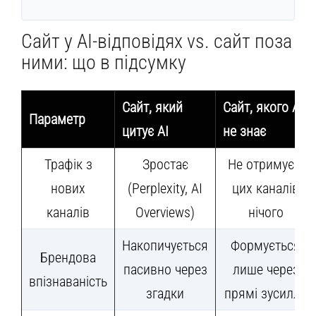
Сайт у AI-відповідях vs. сайт поза
ними: що в підсумку
Сайт, який
Сайт, якого AI
Параметр
цитує AI
не знає
Трафік з
Зростає
Не отримує з
нових
(Perplexity, AI
цих каналів
каналів
Overviews)
нічого
Накопичується
Формується
Брендова
пасивно через
лише через
впізнаваність
згадки
прямі зусилля