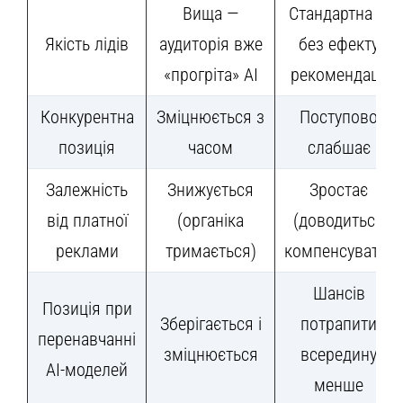
Вища —
Стандартна —
Якість лідів
аудиторія вже
без ефекту
«прогріта» AI
рекомендації
Конкурентна
Зміцнюється з
Поступово
позиція
часом
слабшає
Залежність
Знижується
Зростає
від платної
(органіка
(доводиться
реклами
тримається)
компенсувати)
Шансів
Позиція при
Зберігається і
потрапити
перенавчанні
зміцнюється
всередину
AI-моделей
менше