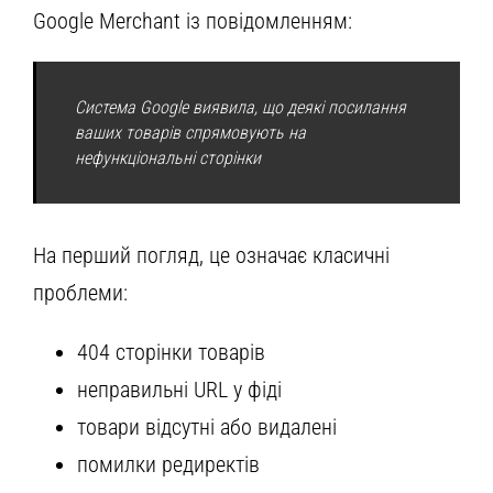
Google Merchant із повідомленням:
Система Google виявила, що деякі посилання
ваших товарів спрямовують на
нефункціональні сторінки
На перший погляд, це означає класичні
проблеми:
404 сторінки товарів
неправильні URL у фіді
товари відсутні або видалені
помилки редиректів