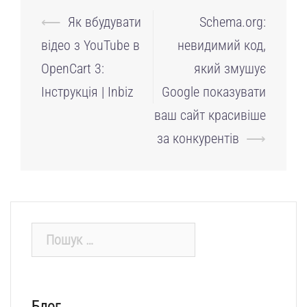
Навігація
⟵
Як вбудувати
Schema.org:
по
відео з YouTube в
невидимий код,
запису
OpenCart 3:
який змушує
Інструкція | Inbiz
Google показувати
ваш сайт красивіше
за конкурентів
⟶
Пошук:
Блог