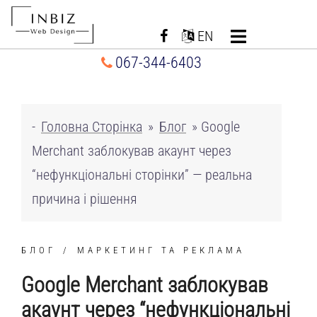
Перейти
до
EN
вмісту
067-344-6403
-
Головна Сторінка
»
Блог
»
Google
Merchant заблокував акаунт через
“нефункціональні сторінки” — реальна
причина і рішення
БЛОГ
МАРКЕТИНГ ТА РЕКЛАМА
Google Merchant заблокував
акаунт через “нефункціональні