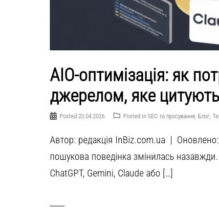
AIO-оптимізація: як пот
джерелом, яке цитують 
Posted
20.04.2026
Posted in
SEO та просування
,
Блог
,
Те
Автор: редакція InBiz.com.ua | Оновлено:
пошукова поведінка змінилась назавжди. 
ChatGPT, Gemini, Claude або […]