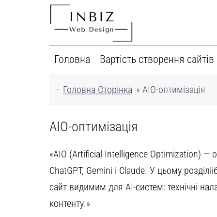
Перейти
до
вмісту
Головна
Вартість створення сайтів
-
Головна Сторінка
»
AIO-оптимізація
AIO-оптимізація
«AIO (Artificial Intelligence Optimization)
ChatGPT, Gemini і Claude. У цьому розділіі
сайт видимим для AI-систем: технічні нала
контенту.»