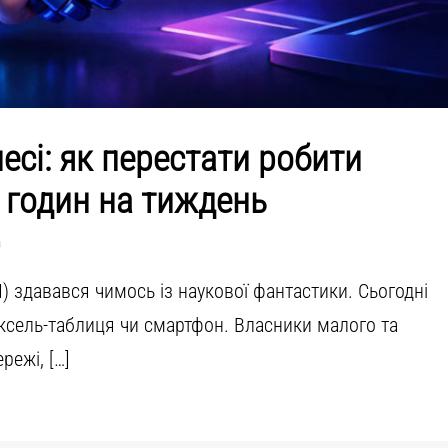
несі: як перестати робити
 годин на тиждень
а
І) здавався чимось із наукової фантастики. Сьогодні
ексель-таблиця чи смартфон. Власники малого та
режі, […]