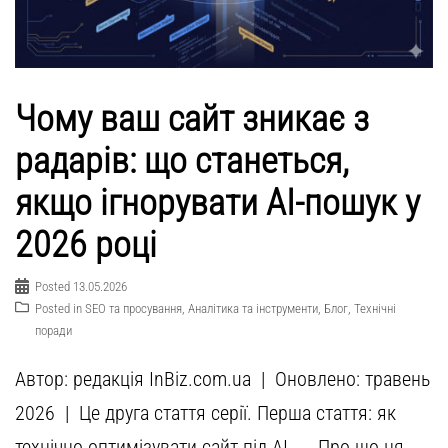
Чому ваш сайт зникає з
радарів: що станеться,
якщо ігнорувати AI-пошук у
2026 році
Posted
13.05.2026
Posted in
SEO та просування
,
Аналітика та інструменти
,
Блог
,
Технічні
поради
Автор: редакція InBiz.com.ua | Оновлено: травень
2026 | Це друга стаття серії. Перша стаття: як
технічно оптимізувати сайт під AI → Про що ця