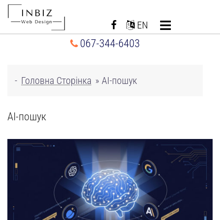
Перейти
до
EN
вмісту
067-344-6403
-
Головна Сторінка
»
AI-пошук
AI-пошук