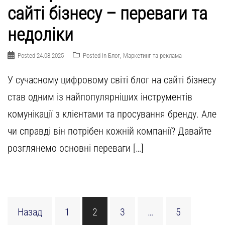
сайті бізнесу – переваги та
недоліки
Posted
24.08.2025
Posted in
Блог
,
Маркетинг та реклама
У сучасному цифровому світі блог на сайті бізнесу
став одним із найпопулярніших інструментів
комунікації з клієнтами та просування бренду. Але
чи справді він потрібен кожній компанії? Давайте
розглянемо основні переваги […]
Пагінація
Назад
1
2
3
…
5
записів