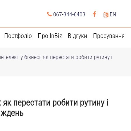
067-344-6403
EN
Портфоліо
Про InBiz
Відгуки
Просування
нтелект у бізнесі: як перестати робити рутину і
: як перестати робити рутину і
иждень