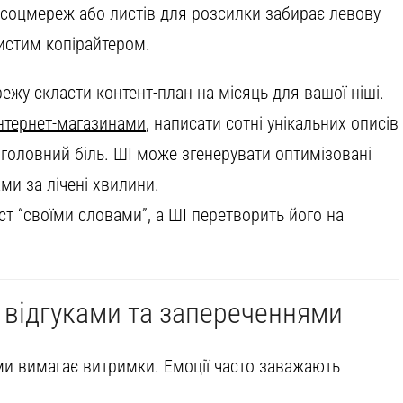
я соцмереж або листів для розсилки забирає левову
истим копірайтером.
жу скласти контент-план на місяць для вашої ніші.
інтернет-магазинами
, написати сотні унікальних описів
 головний біль. ШІ може згенерувати оптимізовані
ми за лічені хвилини.
т “своїми словами”, а ШІ перетворить його на
и відгуками та запереченнями
ми вимагає витримки. Емоції часто заважають