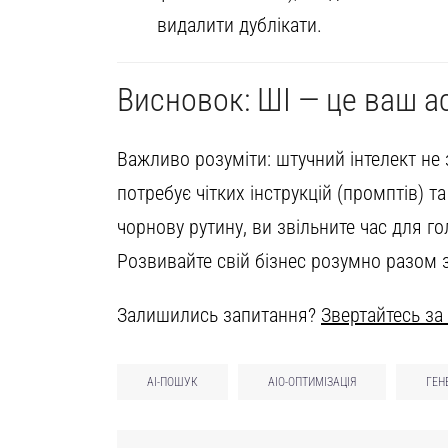
видалити дублікати.
Висновок: ШІ — це ваш ас
Важливо розуміти: штучний інтелект не з
потребує чітких інструкцій (промптів) 
чорнову рутину, ви звільните час для го
Розвивайте свій бізнес розумно разом 
Залишились запитання?
Звертайтесь за
AI-ПОШУК
AIO-ОПТИМІЗАЦІЯ
ГЕН