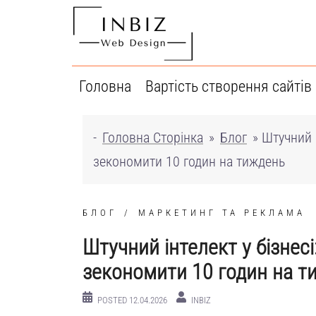
Перейти
до
вмісту
Головна
Вартість створення сайтів
-
Головна Сторінка
»
Блог
»
Штучний і
зекономити 10 годин на тиждень
БЛОГ
МАРКЕТИНГ ТА РЕКЛАМА
Штучний інтелект у бізнесі
зекономити 10 годин на т
POSTED
12.04.2026
INBIZ