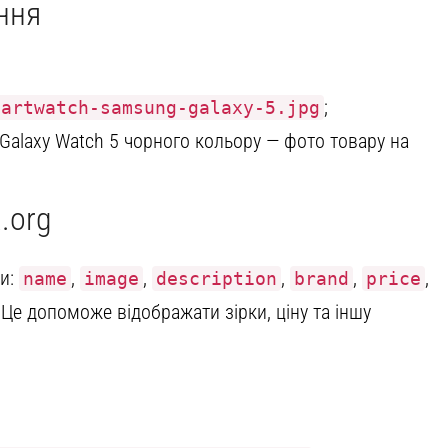
ння
;
martwatch-samsung-galaxy-5.jpg
alaxy Watch 5 чорного кольору — фото товару на
.org
ти:
,
,
,
,
,
name
image
description
brand
price
 Це допоможе відображати зірки, ціну та іншу