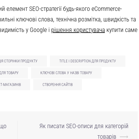
ий елемент SEO-стратегії будь-якого eCommerce-
ильні ключові слова, технічна розмітка, швидкість та
видимість у Google і
рішення користувача
купити саме
ІЯ СТОРІНКИ ПРОДУКТУ
TITLE І DESCRIPTION ДЛЯ ПРОДУКТУ
ДЛЯ ТОВАРУ
КЛЮЧОВІ СЛОВА У НАЗВІ ТОВАРУ
ЕТ-МАГАЗИНІВ
СТВОРЕННЯ САЙТІВ
 що
Як писати SEO-описи для категорій
товарів
⟶