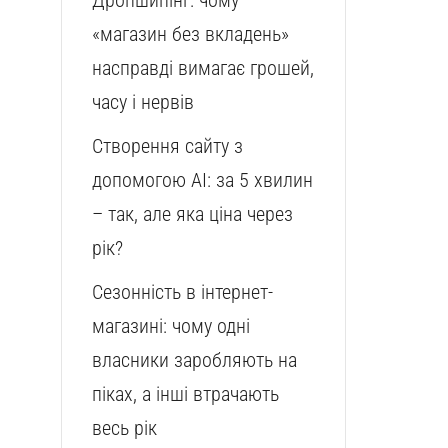
Дропшипінг: чому
«магазин без вкладень»
насправді вимагає грошей,
часу і нервів
Створення сайту з
допомогою AI: за 5 хвилин
– так, але яка ціна через
рік?
Сезонність в інтернет-
магазині: чому одні
власники заробляють на
піках, а інші втрачають
весь рік