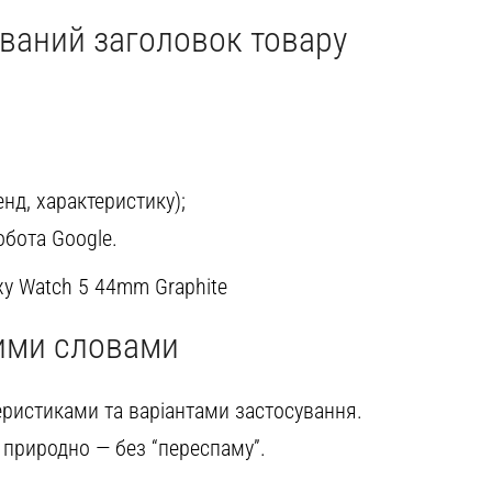
ований заголовок товару
нд, характеристику);
обота Google.
y Watch 5 44mm Graphite
вими словами
еристиками та варіантами застосування.
е природно — без “переспаму”.