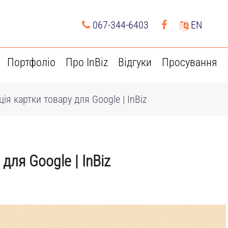
067-344-6403
EN
Портфоліо
Про InBiz
Відгуки
Просування
ія картки товару для Google | InBiz
для Google | InBiz