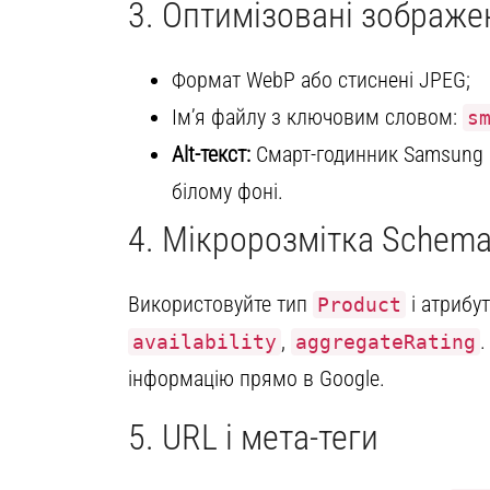
3. Оптимізовані зображе
Формат WebP або стиснені JPEG;
Ім’я файлу з ключовим словом:
s
Alt-текст:
Смарт-годинник Samsung G
білому фоні.
4. Мікророзмітка Schema
Використовуйте тип
і атрибу
Product
,
.
availability
aggregateRating
інформацію прямо в Google.
5. URL і мета-теги