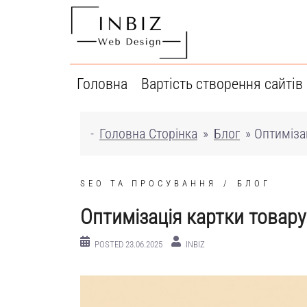
Перейти
до
вмісту
Головна
Вартість створення сайтів
-
Головна Сторінка
»
Блог
»
Оптимізац
SEO ТА ПРОСУВАННЯ
БЛОГ
Оптимізація картки товару 
POSTED
23.06.2025
INBIZ