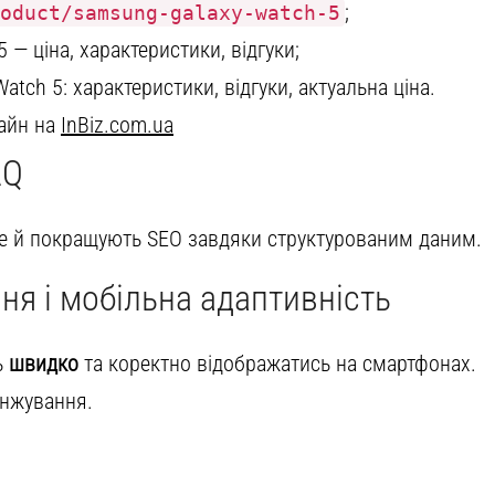
;
oduct/samsung-galaxy-watch-5
— ціна, характеристики, відгуки;
tch 5: характеристики, відгуки, актуальна ціна.
лайн на
InBiz.com.ua
AQ
ле й покращують SEO завдяки структурованим даним.
ня і мобільна адаптивність
ь
швидко
та коректно відображатись на смартфонах.
анжування.