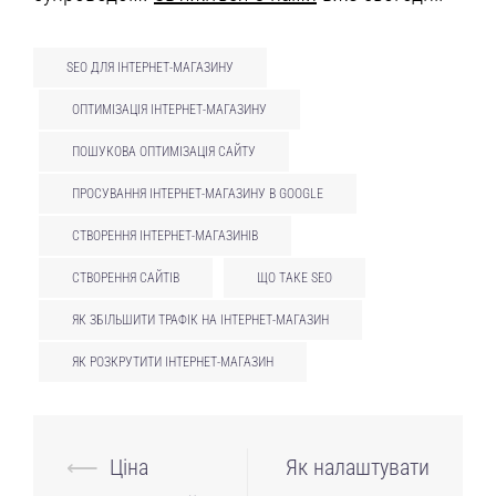
SEO ДЛЯ ІНТЕРНЕТ-МАГАЗИНУ
ОПТИМІЗАЦІЯ ІНТЕРНЕТ-МАГАЗИНУ
ПОШУКОВА ОПТИМІЗАЦІЯ САЙТУ
ПРОСУВАННЯ ІНТЕРНЕТ-МАГАЗИНУ В GOOGLE
СТВОРЕННЯ ІНТЕРНЕТ-МАГАЗИНІВ
СТВОРЕННЯ САЙТІВ
ЩО ТАКЕ SEO
ЯК ЗБІЛЬШИТИ ТРАФІК НА ІНТЕРНЕТ-МАГАЗИН
ЯК РОЗКРУТИТИ ІНТЕРНЕТ-МАГАЗИН
Навігація
⟵
Ціна
Як налаштувати