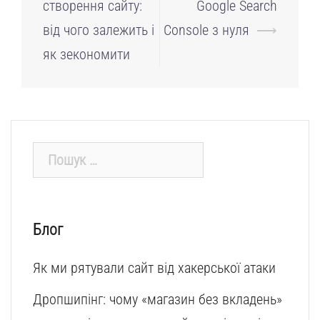
по
створення сайту:
Google Search
запису
від чого залежить і
Console з нуля
⟶
як зекономити
Пошук:
Блог
Як ми рятували сайт від хакерської атаки
Дропшипінг: чому «магазин без вкладень»