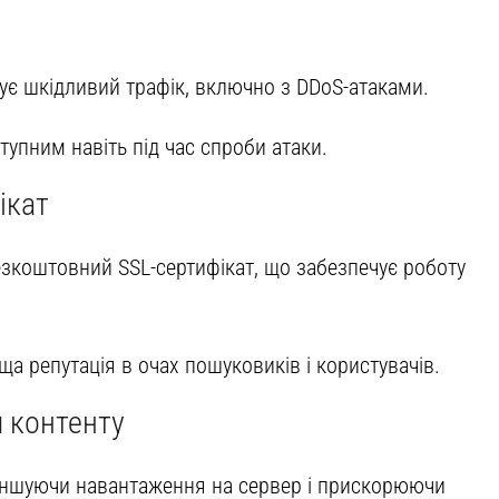
кує шкідливий трафік, включно з DDoS-атаками.
упним навіть під час спроби атаки.
ікат
езкоштовний SSL-сертифікат, що забезпечує роботу
ща репутація в очах пошуковиків і користувачів.
я контенту
меншуючи навантаження на сервер і прискорюючи