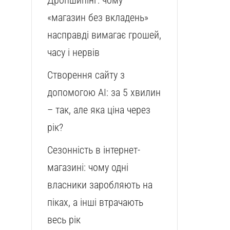
Дропшипінг: чому
«магазин без вкладень»
насправді вимагає грошей,
часу і нервів
Створення сайту з
допомогою AI: за 5 хвилин
– так, але яка ціна через
рік?
Сезонність в інтернет-
магазині: чому одні
власники заробляють на
піках, а інші втрачають
весь рік