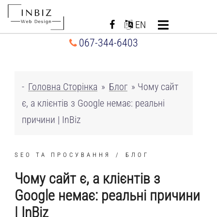
Перейти
до
EN
вмісту
067-344-6403
-
Головна Сторінка
»
Блог
»
Чому сайт
є, а клієнтів з Google немає: реальні
причини | InBiz
SEO ТА ПРОСУВАННЯ
БЛОГ
Чому сайт є, а клієнтів з
Google немає: реальні причини
| InBiz