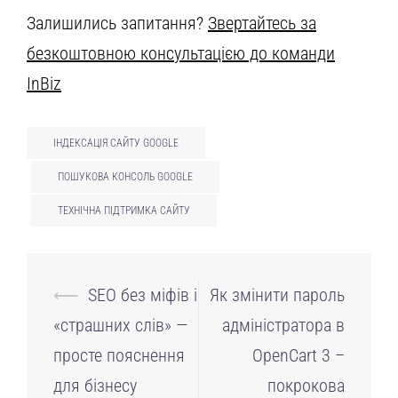
Залишились запитання?
Звертайтесь за
безкоштовною консультацією до команди
InBiz
ІНДЕКСАЦІЯ САЙТУ GOOGLE
ПОШУКОВА КОНСОЛЬ GOOGLE
ТЕХНІЧНА ПІДТРИМКА САЙТУ
Навігація
⟵
SEO без міфів і
Як змінити пароль
по
«страшних слів» —
адміністратора в
запису
просте пояснення
OpenCart 3 –
для бізнесу
покрокова