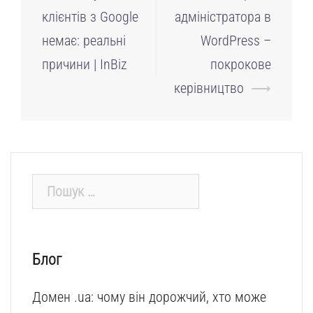
по
клієнтів з Google
адміністратора в
запису
немає: реальні
WordPress –
причини | InBiz
покрокове
керівництво
⟶
Пошук:
Блог
Домен .ua: чому він дорожчий, хто може