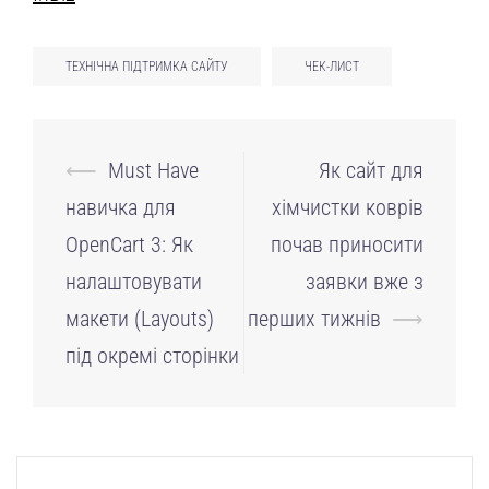
ТЕХНІЧНА ПІДТРИМКА САЙТУ
ЧЕК-ЛИСТ
Навігація
⟵
Must Have
Як сайт для
по
навичка для
хімчистки коврів
запису
OpenCart 3: Як
почав приносити
налаштовувати
заявки вже з
макети (Layouts)
перших тижнів
⟶
під окремі сторінки