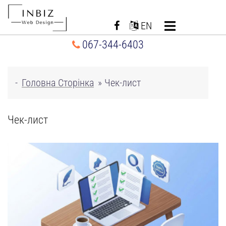
Перейти
до
EN
вмісту
067-344-6403
-
Головна Сторінка
»
Чек-лист
Чек-лист