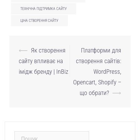
ТЕХНІЧНА ПІДТРИМКА САЙТУ
ЦІНА СТВОРЕННЯ САЙТУ
Навігація
⟵
Як створення
Платформи для
по
сайту впливає на
створення сайтів:
запису
імідж бренду | InBiz
WordPress,
Opencart, Shopify –
що обрати?
⟶
Пошук: