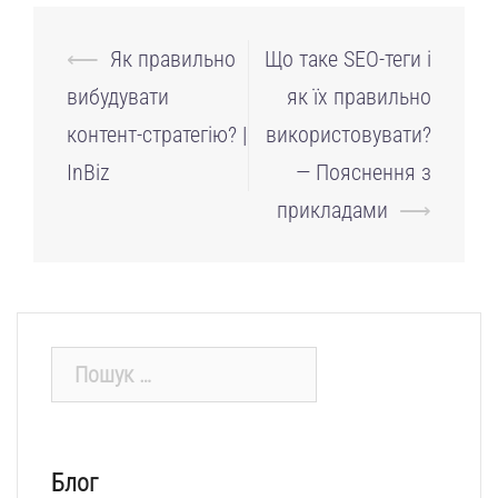
Навігація
⟵
Як правильно
Що таке SEO-теги і
по
вибудувати
як їх правильно
запису
контент-стратегію? |
використовувати?
InBiz
— Пояснення з
прикладами
⟶
Пошук:
Блог