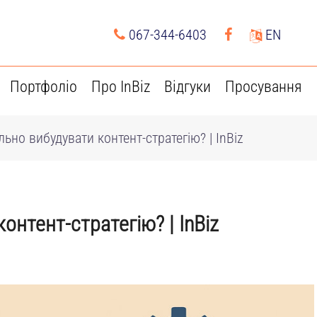
067-344-6403
EN
Портфоліо
Про InBiz
Відгуки
Просування
ьно вибудувати контент-стратегію? | InBiz
онтент-стратегію? | InBiz