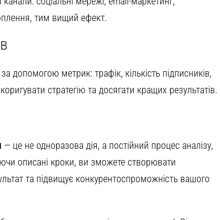
 канали: соціальні мережі, email-маркетинг,
оплення, тим вищий ефект.
ів
 за допомогою метрик: трафік, кількість підписників,
ь коригувати стратегію та досягати кращих результатів.
я
— це не одноразова дія, а постійний процес аналізу,
уючи описані кроки, ви зможете створювати
ультат та підвищує конкурентоспроможність вашого