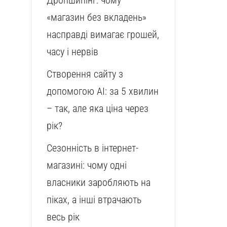
Дропшипінг: чому
«магазин без вкладень»
насправді вимагає грошей,
часу і нервів
Створення сайту з
допомогою AI: за 5 хвилин
– так, але яка ціна через
рік?
Сезонність в інтернет-
магазині: чому одні
власники заробляють на
піках, а інші втрачають
весь рік