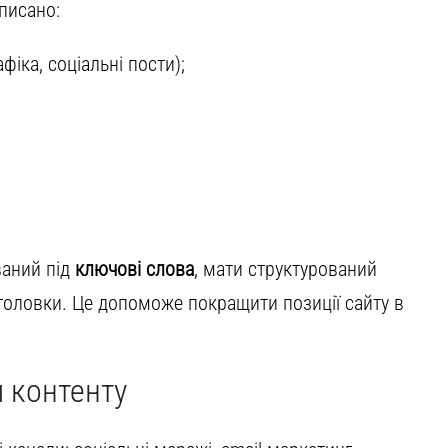
зписано:
афіка, соціальні пости);
ваний під
ключові слова
, мати структурований
аголовки. Це допоможе покращити позиції сайту в
 контенту