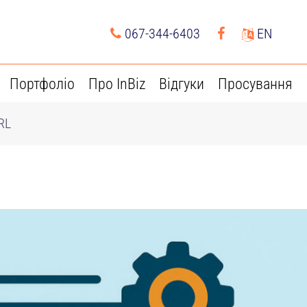
067-344-6403
EN
Портфоліо
Про InBiz
Відгуки
Просування
RL