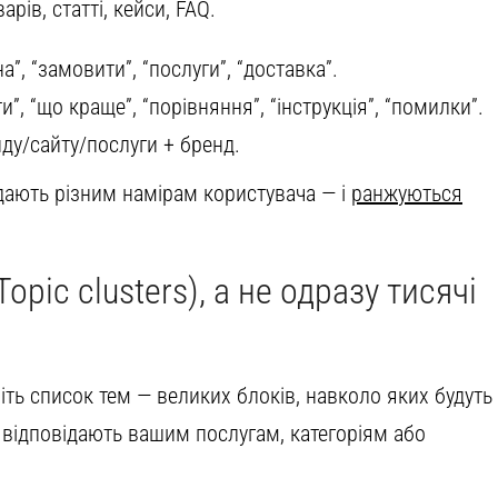
арів, статті, кейси, FAQ.
на”, “замовити”, “послуги”, “доставка”.
”, “що краще”, “порівняння”, “інструкція”, “помилки”.
ду/сайту/послуги + бренд.
ідають різним намірам користувача — і
ранжуються
Topic clusters), а не одразу тисячі
ріть список тем — великих блоків, навколо яких будуть
 відповідають вашим послугам, категоріям або