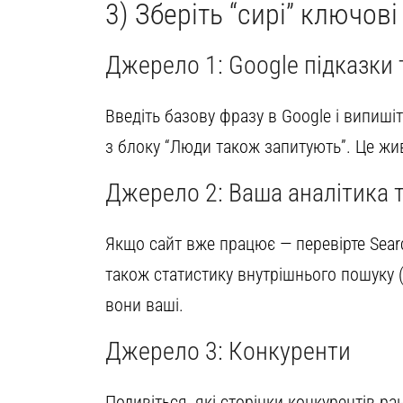
3) Зберіть “сирі” ключов
Джерело 1: Google підказки
Введіть базову фразу в Google і випишіт
з блоку “Люди також запитують”. Це жи
Джерело 2: Ваша аналітика т
Якщо сайт вже працює — перевірте Searc
також статистику внутрішнього пошуку (
вони ваші.
Джерело 3: Конкуренти
Подивіться, які сторінки конкурентів ран