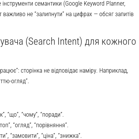
інструменти семантики (Google Keyword Planner,
Тут важливо не “залипнути” на цифрах — обсяг запитів
увача (Search Intent) для кожного
рацює”: сторінка не відповідає наміру. Наприклад,
аттю-огляд”.
”, “що”, “чому”, “поради”.
оп”, “огляд”, “порівняння”.
и”, “замовити”, “ціна”, “знижка”.