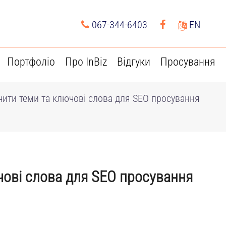
067-344-6403
EN
Портфоліо
Про InBiz
Відгуки
Просування
чити теми та ключові слова для SEO просування
чові слова для SEO просування