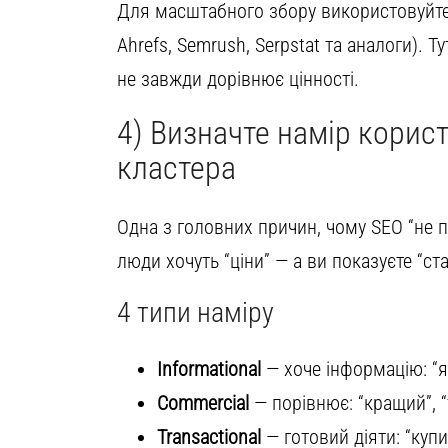
Для масштабного збору використовуйте 
Ahrefs, Semrush, Serpstat та аналоги). 
не завжди дорівнює цінності.
4) Визначте намір корист
кластера
Одна з головних причин, чому SEO “не п
люди хочуть “ціни” — а ви показуєте “ст
4 типи наміру
Informational
— хоче інформацію: “як
Commercial
— порівнює: “кращий”, “т
Transactional
— готовий діяти: “купит