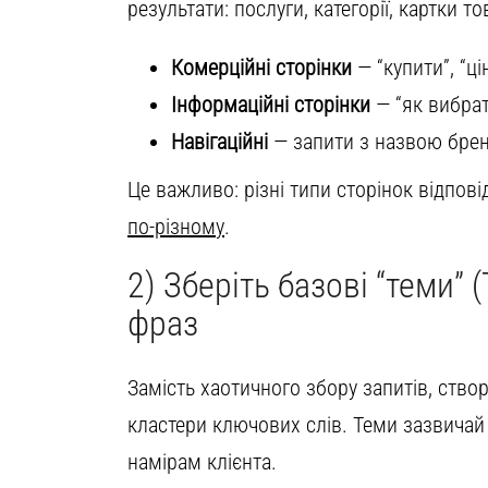
результати: послуги, категорії, картки тов
Комерційні сторінки
— “купити”, “ці
Інформаційні сторінки
— “як вибрати
Навігаційні
— запити з назвою брен
Це важливо: різні типи сторінок відпов
по-різному
.
2) Зберіть базові “теми” (
фраз
Замість хаотичного збору запитів, ство
кластери ключових слів. Теми зазвичай
намірам клієнта.