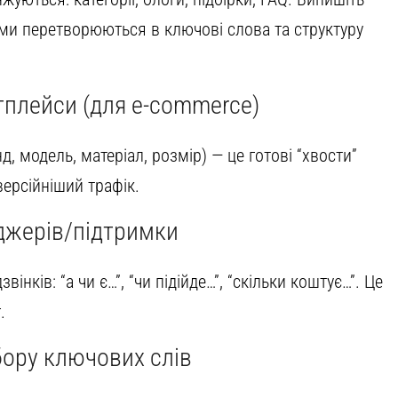
 теми перетворюються в ключові слова та структуру
плейси (для e-commerce)
д, модель, матеріал, розмір) — це готові “хвости”
версійніший трафік.
джерів/підтримки
інків: “а чи є…”, “чи підійде…”, “скільки коштує…”. Це
.
бору ключових слів