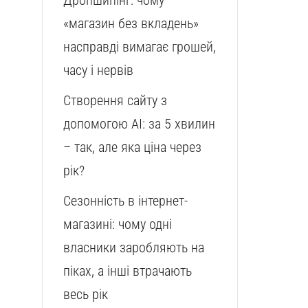
Дропшипінг: чому
«магазин без вкладень»
насправді вимагає грошей,
часу і нервів
Створення сайту з
допомогою AI: за 5 хвилин
– так, але яка ціна через
рік?
Сезонність в інтернет-
магазині: чому одні
власники заробляють на
піках, а інші втрачають
весь рік