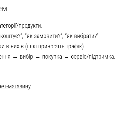
ем
атегорії/продукти.
и коштує?”, “як замовити?”, “як вибрати?”
ки в них є (і які приносять трафік).
ення → вибір → покупка → сервіс/підтримка.
нет-магазину