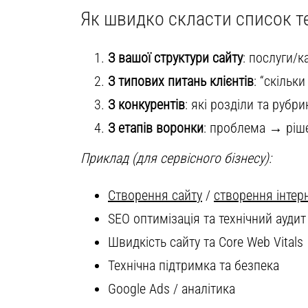
Як швидко скласти список т
З вашої структури сайту
: послуги/к
З типових питань клієнтів
: “скільк
З конкурентів
: які розділи та рубри
З етапів воронки
: проблема → ріш
Приклад (для сервісного бізнесу):
Створення сайту
/
створення інтер
SEO оптимізація та технічний аудит
Швидкість сайту та Core Web Vitals
Технічна підтримка та безпека
Google Ads / аналітика