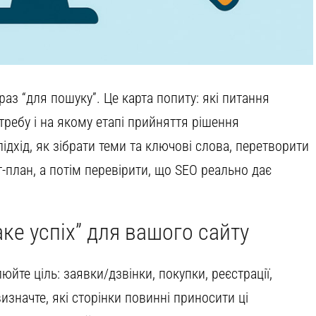
аз “для пошуку”. Це карта попиту: які питання
ебу і на якому етапі прийняття рішення
підхід, як зібрати теми та ключові слова, перетворити
нт-план, а потім перевірити, що SEO реально дає
таке успіх” для вашого сайту
те ціль: заявки/дзвінки, покупки, реєстрації,
визначте, які сторінки повинні приносити ці