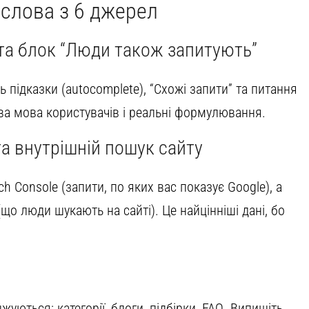
і слова з 6 джерел
 та блок “Люди також запитують”
ь підказки (autocomplete), “Схожі запити” та питання
ва мова користувачів і реальні формулювання.
а внутрішній пошук сайту
h Console (запити, по яких вас показує Google), а
що люди шукають на сайті). Це найцінніші дані, бо
жуються: категорії, блоги, підбірки, FAQ. Випишіть