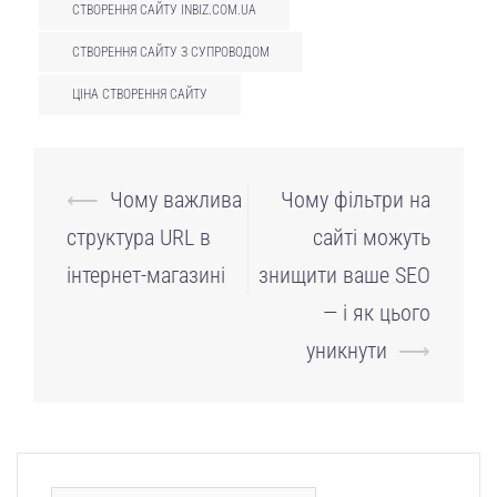
СТВОРЕННЯ САЙТУ INBIZ.COM.UA
СТВОРЕННЯ САЙТУ З СУПРОВОДОМ
ЦІНА СТВОРЕННЯ САЙТУ
Навігація
⟵
Чому важлива
Чому фільтри на
по
структура URL в
сайті можуть
запису
інтернет-магазині
знищити ваше SEO
— і як цього
уникнути
⟶