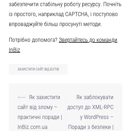
забезпечити стабільну роботу ресурсу. Почніть
із простого, наприклад CAPTCHA, і поступово
впроваджуйте більш просунуті методи.
Потрібно допомога?
Звертайтесь до команди
InBiz
ЗАХИСТИТИ САЙТ ВІД БОТІВ
Навігація
⟵
Як захистити
Як заблокувати
по
сайт від злому –
доступ до XML-RPC
запису
практичні поради |
у WordPress –
InBiz.com.ua
Поради з безпеки |