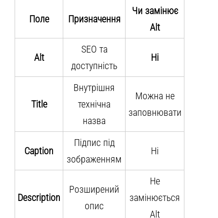
Чи замінює
Поле
Призначення
Alt
SEO та
Alt
Ні
доступність
Внутрішня
Можна не
Title
технічна
заповнювати
назва
Підпис під
Caption
Ні
зображенням
Не
Розширений
Description
замінюється
опис
Alt