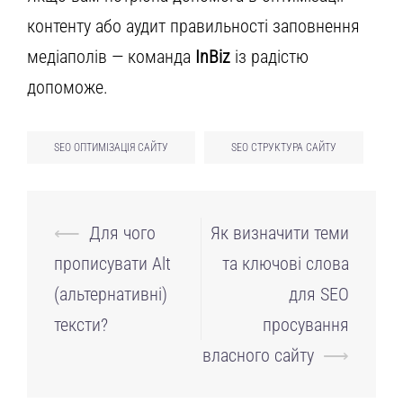
контенту або аудит правильності заповнення
медіаполів — команда
InBiz
із радістю
допоможе.
SEO ОПТИМІЗАЦІЯ САЙТУ
SEO СТРУКТУРА САЙТУ
Навігація
⟵
Для чого
Як визначити теми
по
прописувати Alt
та ключові слова
запису
(альтернативні)
для SEO
тексти?
просування
власного сайту
⟶