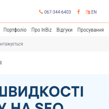
067-344-6403
EN
Портфоліо
Про InBiz
Відгуки
Просування
антажується
я