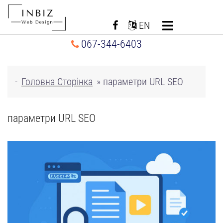
Перейти
до
EN
вмісту
067-344-6403
-
Головна Сторінка
»
параметри URL SEO
параметри URL SEO