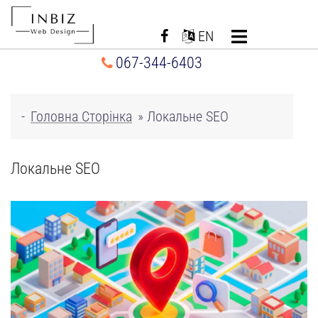
Перейти
до
EN
вмісту
067-344-6403
-
Головна Сторінка
»
Локальне SEO
Локальне SEO