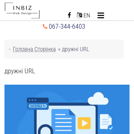
Перейти
до
EN
вмісту
067-344-6403
-
Головна Сторінка
»
дружні URL
дружні URL