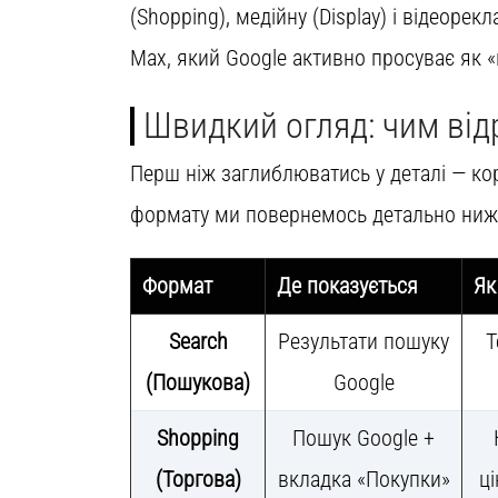
(Shopping), медійну (Display) і відеоре
Max, який Google активно просуває як «
Швидкий огляд: чим ві
Перш ніж заглиблюватись у деталі — ко
формату ми повернемось детально ниж
Формат
Де показується
Як
Search
Результати пошуку
Т
(Пошукова)
Google
Shopping
Пошук Google +
(Торгова)
вкладка «Покупки»
ц