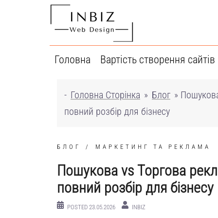
Перейти
до
вмісту
Головна
Вартість створення сайтів
-
Головна Сторінка
»
Блог
»
Пошукова
повний розбір для бізнесу
БЛОГ
МАРКЕТИНГ ТА РЕКЛАМА
Пошукова vs Торгова рекл
повний розбір для бізнесу
POSTED
23.05.2026
INBIZ