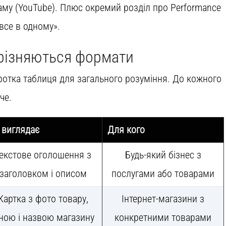
кламу (YouTube). Плюс окремий розділ про Performance
все в одному».
дрізняються формати
ротка таблиця для загального розуміння. До кожного
че.
 виглядає
Для кого
екстове оголошення з
Будь-який бізнес з
заголовком і описом
послугами або товарами
Картка з фото товару,
Інтернет-магазини з
іною і назвою магазину
конкретними товарами