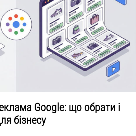
еклама Google: що обрати і
ля бізнесу
а