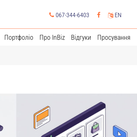
067-344-6403
EN
Портфоліо
Про InBiz
Відгуки
Просування