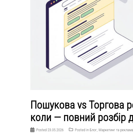
Пошукова vs Торгова р
коли — повний розбір д
Posted
23.05.2026
Posted in
Блог
,
Маркетинг та реклам